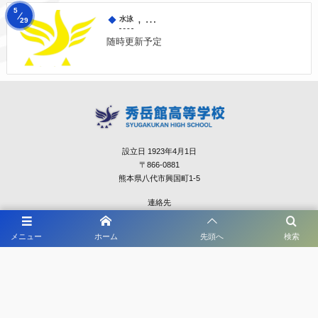
5
, …
水泳
29
随時更新予定
設立日 1923年4月1日
〒866-0881
熊本県八代市興国町1-5
連絡先
TEL：0965-33-5134
メニュー
ホーム
先頭へ
検索
FAX：0965-33-5135
©
2021 - 2026
秀岳館高校