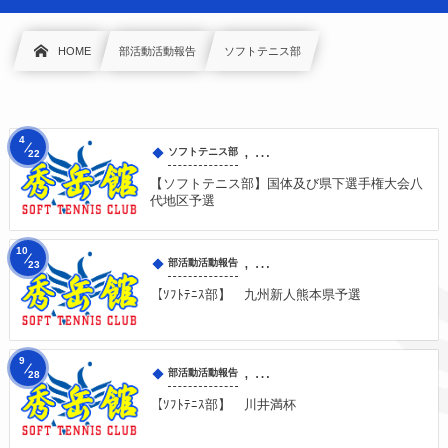
HOME
部活動活動報告
ソフトテニス部
4
, …
ソフトテニス部
22
【ソフトテニス部】国体及び県下選手権大会八
代地区予選
10
, …
部活動活動報告
23
【ｿﾌﾄﾃﾆｽ部】 九州新人熊本県予選
9
, …
部活動活動報告
28
【ｿﾌﾄﾃﾆｽ部】 川井満杯