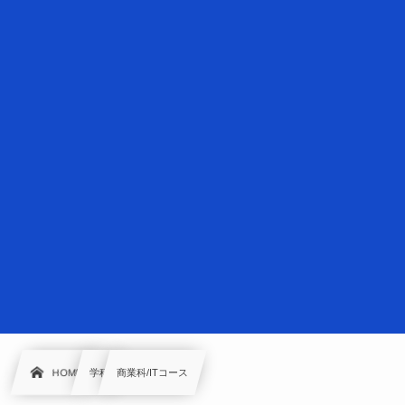
HOME
学科
商業科/ITコース