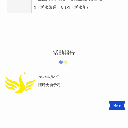
9・杉永悠輝、Ｇ1-9・杉永創）
活動報告
2023年5月29日
随時更新予定
More