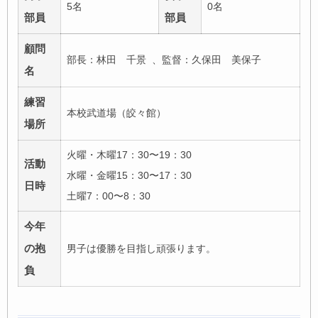
5名
0名
部員
部員
顧問
部長：林田 千景 、監督：久保田 美保子
名
練習
本校武道場（皎々館）
場所
火曜・木曜17：30〜19：30
活動
水曜・金曜15：30〜17：30
日時
土曜7：00〜8：30
今年
の抱
男子は優勝を目指し頑張ります。
負