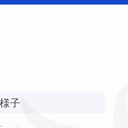
の様子
い。