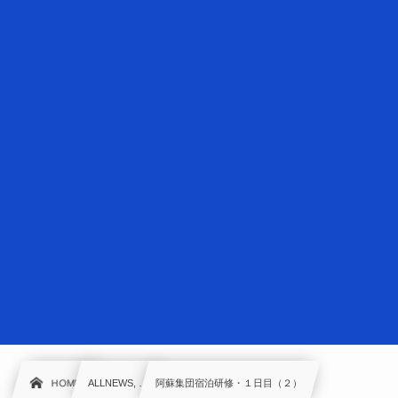
HOME
ALLNEWS, …
阿蘇集団宿泊研修・１日目（２）